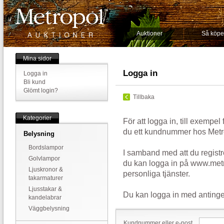
Auktioner
Så köpe
Mina sidor
Logga in
Logga in
Bli kund
Glömt login?
Tillbaka
Kategorier
För att logga in, till exempel
du ett kundnummer hos Metr
Belysning
Bordslampor
I samband med att du registr
Golvlampor
du kan logga in på www.metr
Ljuskronor &
personliga tjänster.
takarmaturer
Ljusstakar &
Du kan logga in med antinge
kandelabrar
Väggbelysning
Kundnummer eller e-post