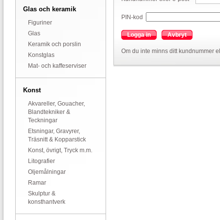
Glas och keramik
PIN-kod
Figuriner
Glas
Logga in
Avbryt
Keramik och porslin
Om du inte minns ditt kundnummer el
Konstglas
Mat- och kaffeserviser
Konst
Akvareller, Gouacher,
Blandtekniker &
Teckningar
Etsningar, Gravyrer,
Träsnitt & Kopparstick
Konst, övrigt, Tryck m.m.
Litografier
Oljemålningar
Ramar
Skulptur &
konsthantverk