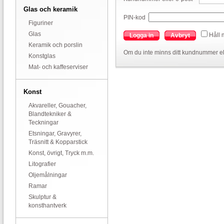
Glas och keramik
PIN-kod
Figuriner
Glas
Håll 
Logga in
Avbryt
Keramik och porslin
Om du inte minns ditt kundnummer el
Konstglas
Mat- och kaffeserviser
Konst
Akvareller, Gouacher,
Blandtekniker &
Teckningar
Etsningar, Gravyrer,
Träsnitt & Kopparstick
Konst, övrigt, Tryck m.m.
Litografier
Oljemålningar
Ramar
Skulptur &
konsthantverk