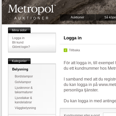
Auktioner
Så köpe
Mina sidor
Logga in
Logga in
Bli kund
Glömt login?
Tillbaka
Kategorier
För att logga in, till exempel
du ett kundnummer hos Metr
Belysning
Bordslampor
I samband med att du registr
Golvlampor
du kan logga in på www.metr
Ljuskronor &
personliga tjänster.
takarmaturer
Ljusstakar &
Du kan logga in med antinge
kandelabrar
Väggbelysning
Kundnummer eller e-post