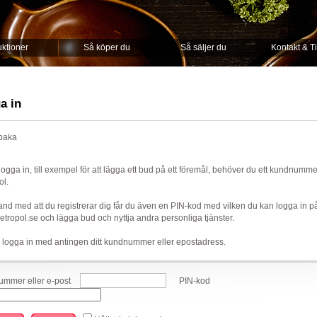
ktioner
Så köper du
Så säljer du
Kontakt & T
a in
lbaka
 logga in, till exempel för att lägga ett bud på ett föremål, behöver du ett kundnumm
ol.
nd med att du registrerar dig får du även en PIN-kod med vilken du kan logga in p
ropol.se och lägga bud och nyttja andra personliga tjänster.
 logga in med antingen ditt kundnummer eller epostadress.
mmer eller e-post
PIN-kod