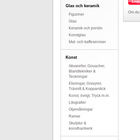
Logg
Glas och keramik
Om du 
Figuriner
Glas
Keramik och porslin
Konstglas
Mat- och kaffeserviser
Konst
Akvareller, Gouacher,
Blandtekniker &
Teckningar
Etsningar, Gravyrer,
Träsnitt & Kopparstick
Konst, övrigt, Tryck m.m.
Litografier
Oljemålningar
Ramar
Skulptur &
konsthantverk