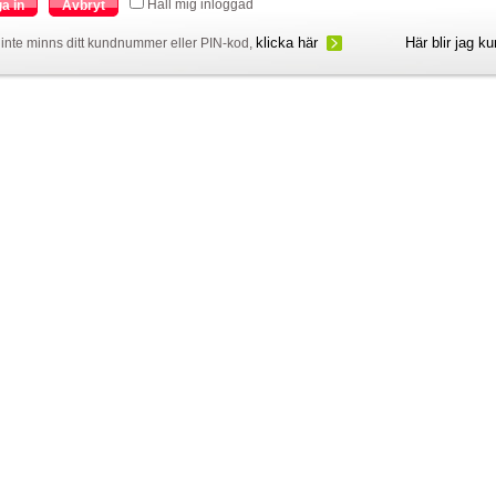
Håll mig inloggad
a in
Avbryt
klicka här
Här blir jag k
inte minns ditt kundnummer eller PIN-kod,