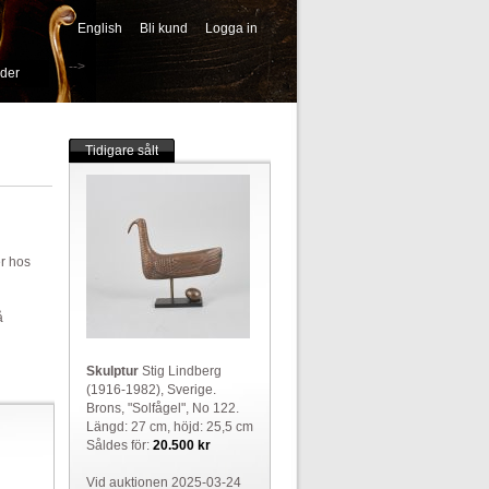
English
Bli kund
Logga in
-->
ider
Tidigare sålt
er hos
å
Skulptur
Stig Lindberg
(1916-1982), Sverige.
Brons, "Solfågel", No 122.
Längd: 27 cm, höjd: 25,5 cm
Såldes för:
20.500 kr
Vid auktionen 2025-03-24