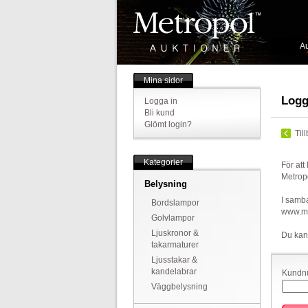
Au
Mina sidor
Logg
Logga in
Bli kund
Glömt login?
Til
Kategorier
För att
Metrop
Belysning
I samba
Bordslampor
www.met
Golvlampor
Ljuskronor &
Du kan
takarmaturer
Ljusstakar &
kandelabrar
Kundnu
Väggbelysning