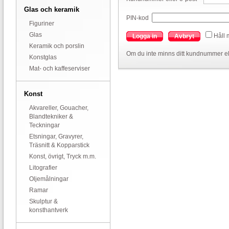
Glas och keramik
PIN-kod
Figuriner
Glas
Håll 
Logga in
Avbryt
Keramik och porslin
Om du inte minns ditt kundnummer el
Konstglas
Mat- och kaffeserviser
Konst
Akvareller, Gouacher,
Blandtekniker &
Teckningar
Etsningar, Gravyrer,
Träsnitt & Kopparstick
Konst, övrigt, Tryck m.m.
Litografier
Oljemålningar
Ramar
Skulptur &
konsthantverk