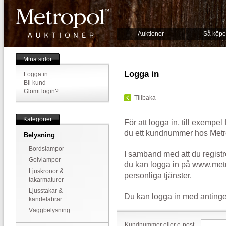
Auktioner
Så köpe
Mina sidor
Logga in
Logga in
Bli kund
Glömt login?
Tillbaka
Kategorier
För att logga in, till exempel
du ett kundnummer hos Metr
Belysning
Bordslampor
I samband med att du registr
Golvlampor
du kan logga in på www.metr
Ljuskronor &
personliga tjänster.
takarmaturer
Ljusstakar &
Du kan logga in med antinge
kandelabrar
Väggbelysning
Kundnummer eller e-post