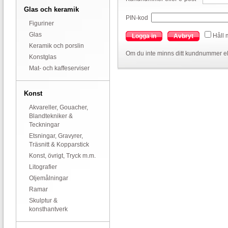
Glas och keramik
PIN-kod
Figuriner
Glas
Håll 
Logga in
Avbryt
Keramik och porslin
Om du inte minns ditt kundnummer el
Konstglas
Mat- och kaffeserviser
Konst
Akvareller, Gouacher,
Blandtekniker &
Teckningar
Etsningar, Gravyrer,
Träsnitt & Kopparstick
Konst, övrigt, Tryck m.m.
Litografier
Oljemålningar
Ramar
Skulptur &
konsthantverk