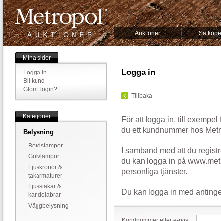
Auktioner
Så köpe
Mina sidor
Logga in
Logga in
Bli kund
Glömt login?
Tillbaka
Kategorier
För att logga in, till exempel
du ett kundnummer hos Metr
Belysning
Bordslampor
I samband med att du registr
Golvlampor
du kan logga in på www.metr
Ljuskronor &
personliga tjänster.
takarmaturer
Ljusstakar &
Du kan logga in med antinge
kandelabrar
Väggbelysning
Kundnummer eller e-post