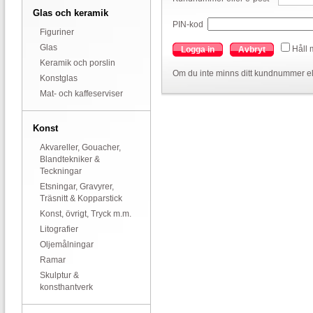
Glas och keramik
PIN-kod
Figuriner
Glas
Håll 
Logga in
Avbryt
Keramik och porslin
Om du inte minns ditt kundnummer el
Konstglas
Mat- och kaffeserviser
Konst
Akvareller, Gouacher,
Blandtekniker &
Teckningar
Etsningar, Gravyrer,
Träsnitt & Kopparstick
Konst, övrigt, Tryck m.m.
Litografier
Oljemålningar
Ramar
Skulptur &
konsthantverk