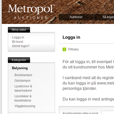
Auktioner
Så köpe
Mina sidor
Logga in
Logga in
Bli kund
Glömt login?
Tillbaka
Kategorier
För att logga in, till exempel
du ett kundnummer hos Metr
Belysning
Bordslampor
I samband med att du registr
Golvlampor
du kan logga in på www.metr
Ljuskronor &
personliga tjänster.
takarmaturer
Ljusstakar &
Du kan logga in med antinge
kandelabrar
Väggbelysning
Kundnummer eller e-post