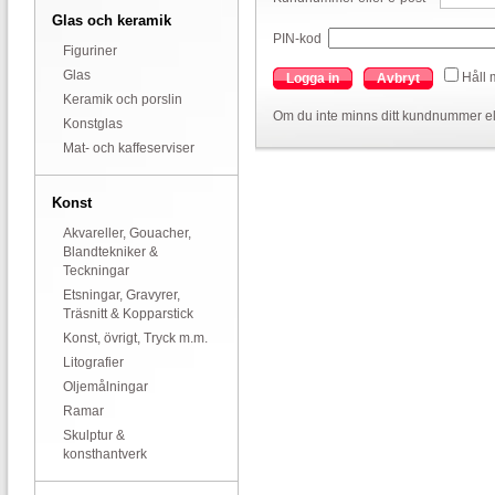
Glas och keramik
PIN-kod
Figuriner
Glas
Håll 
Logga in
Avbryt
Keramik och porslin
Om du inte minns ditt kundnummer el
Konstglas
Mat- och kaffeserviser
Konst
Akvareller, Gouacher,
Blandtekniker &
Teckningar
Etsningar, Gravyrer,
Träsnitt & Kopparstick
Konst, övrigt, Tryck m.m.
Litografier
Oljemålningar
Ramar
Skulptur &
konsthantverk