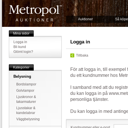
Auktioner
Så köpe
Mina sidor
Logga in
Logga in
Bli kund
Glömt login?
Tillbaka
Kategorier
För att logga in, till exempel
du ett kundnummer hos Metr
Belysning
Bordslampor
I samband med att du registr
Golvlampor
du kan logga in på www.metr
Ljuskronor &
personliga tjänster.
takarmaturer
Ljusstakar &
Du kan logga in med antinge
kandelabrar
Väggbelysning
Kundnummer eller e-post