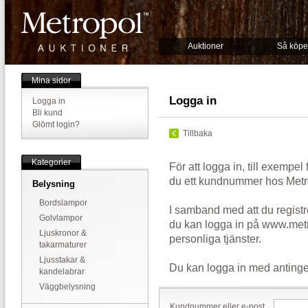
Auktioner
Så köpe
Mina sidor
Logga in
Logga in
Bli kund
Glömt login?
Tillbaka
Kategorier
För att logga in, till exempel
du ett kundnummer hos Metr
Belysning
Bordslampor
I samband med att du registr
Golvlampor
du kan logga in på www.metr
Ljuskronor &
personliga tjänster.
takarmaturer
Ljusstakar &
Du kan logga in med antinge
kandelabrar
Väggbelysning
Kundnummer eller e-post