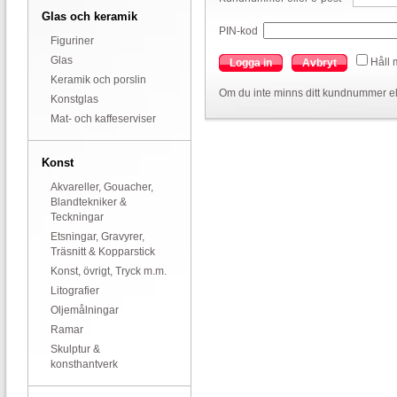
Glas och keramik
PIN-kod
Figuriner
Glas
Håll 
Logga in
Avbryt
Keramik och porslin
Om du inte minns ditt kundnummer el
Konstglas
Mat- och kaffeserviser
Konst
Akvareller, Gouacher,
Blandtekniker &
Teckningar
Etsningar, Gravyrer,
Träsnitt & Kopparstick
Konst, övrigt, Tryck m.m.
Litografier
Oljemålningar
Ramar
Skulptur &
konsthantverk