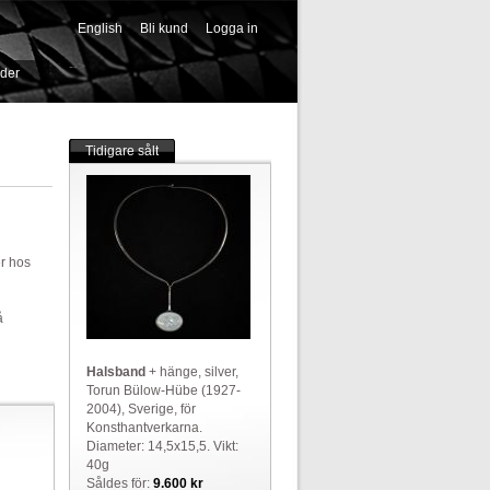
English
Bli kund
Logga in
-->
ider
Tidigare sålt
er hos
å
Halsband
+ hänge, silver,
Torun Bülow-Hübe (1927-
2004), Sverige, för
Konsthantverkarna.
Diameter: 14,5x15,5. Vikt:
40g
Såldes för:
9.600 kr