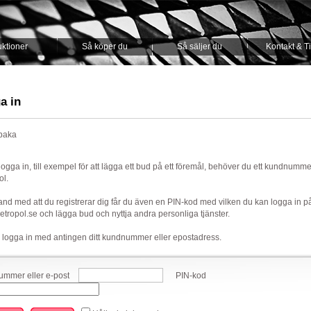
ktioner
Så köper du
Så säljer du
Kontakt & T
a in
lbaka
 logga in, till exempel för att lägga ett bud på ett föremål, behöver du ett kundnumm
ol.
nd med att du registrerar dig får du även en PIN-kod med vilken du kan logga in p
ropol.se och lägga bud och nyttja andra personliga tjänster.
 logga in med antingen ditt kundnummer eller epostadress.
mmer eller e-post
PIN-kod