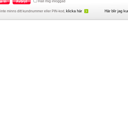
Håll mig inloggad
a in
Avbryt
klicka här
Här blir jag k
inte minns ditt kundnummer eller PIN-kod,