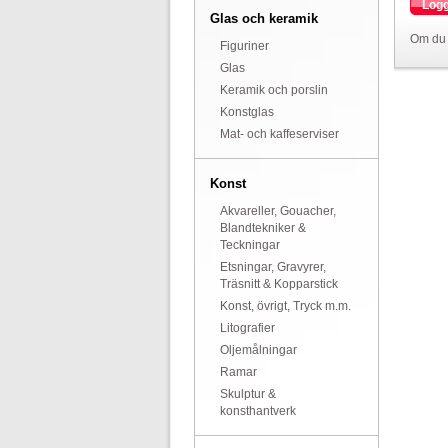
Logg
Glas och keramik
Om du 
Figuriner
Glas
Keramik och porslin
Konstglas
Mat- och kaffeserviser
Konst
Akvareller, Gouacher,
Blandtekniker &
Teckningar
Etsningar, Gravyrer,
Träsnitt & Kopparstick
Konst, övrigt, Tryck m.m.
Litografier
Oljemålningar
Ramar
Skulptur &
konsthantverk