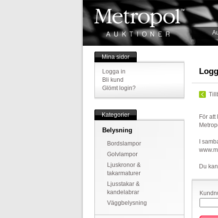
Au
Mina sidor
Logg
Logga in
Bli kund
Glömt login?
Til
Kategorier
För att
Metrop
Belysning
I samba
Bordslampor
www.met
Golvlampor
Ljuskronor &
Du kan
takarmaturer
Ljusstakar &
kandelabrar
Kundnu
Väggbelysning