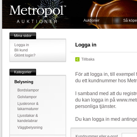
Auktioner
Så köpe
Mina sidor
Logga in
Logga in
Bli kund
Glömt login?
Tillbaka
Kategorier
För att logga in, till exempel
du ett kundnummer hos Metr
Belysning
Bordslampor
I samband med att du registr
Golvlampor
du kan logga in på www.metr
Ljuskronor &
personliga tjänster.
takarmaturer
Ljusstakar &
Du kan logga in med antinge
kandelabrar
Väggbelysning
Kundnummer eller e-post