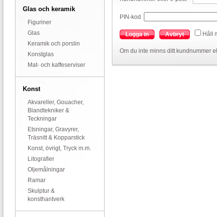
Glas och keramik
PIN-kod
Figuriner
Glas
Håll 
Logga in
Avbryt
Keramik och porslin
Om du inte minns ditt kundnummer el
Konstglas
Mat- och kaffeserviser
Konst
Akvareller, Gouacher,
Blandtekniker &
Teckningar
Etsningar, Gravyrer,
Träsnitt & Kopparstick
Konst, övrigt, Tryck m.m.
Litografier
Oljemålningar
Ramar
Skulptur &
konsthantverk