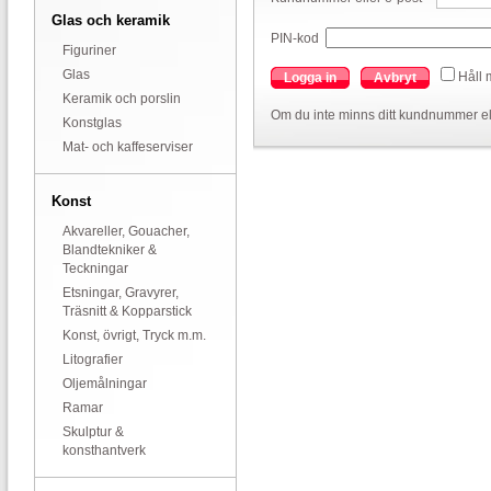
Glas och keramik
PIN-kod
Figuriner
Glas
Håll 
Logga in
Avbryt
Keramik och porslin
Om du inte minns ditt kundnummer el
Konstglas
Mat- och kaffeserviser
Konst
Akvareller, Gouacher,
Blandtekniker &
Teckningar
Etsningar, Gravyrer,
Träsnitt & Kopparstick
Konst, övrigt, Tryck m.m.
Litografier
Oljemålningar
Ramar
Skulptur &
konsthantverk