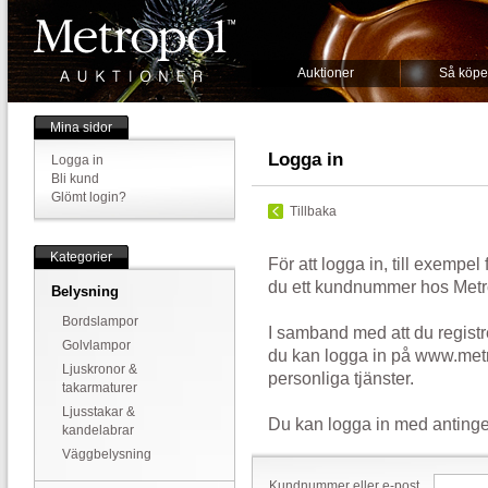
Auktioner
Så köpe
Mina sidor
Logga in
Logga in
Bli kund
Glömt login?
Tillbaka
Kategorier
För att logga in, till exempel
du ett kundnummer hos Metr
Belysning
Bordslampor
I samband med att du registr
Golvlampor
du kan logga in på www.metr
Ljuskronor &
personliga tjänster.
takarmaturer
Ljusstakar &
Du kan logga in med antinge
kandelabrar
Väggbelysning
Kundnummer eller e-post