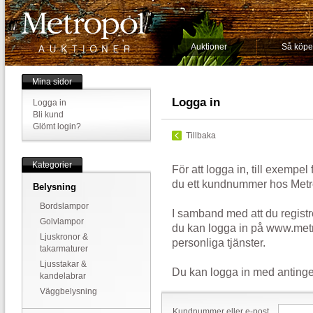
Auktioner
Så köpe
Mina sidor
Logga in
Logga in
Bli kund
Glömt login?
Tillbaka
Kategorier
För att logga in, till exempel
du ett kundnummer hos Metr
Belysning
Bordslampor
I samband med att du registr
Golvlampor
du kan logga in på www.metr
Ljuskronor &
personliga tjänster.
takarmaturer
Ljusstakar &
Du kan logga in med antinge
kandelabrar
Väggbelysning
Kundnummer eller e-post