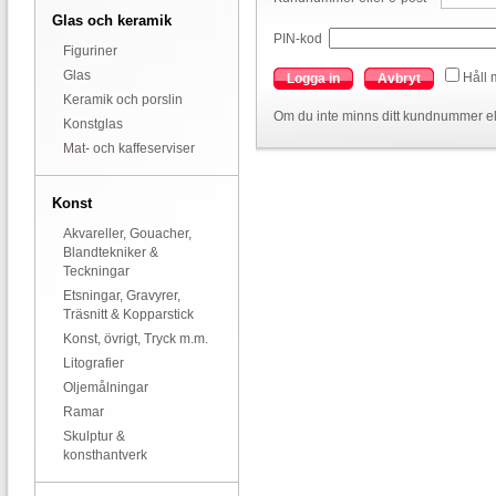
Glas och keramik
PIN-kod
Figuriner
Glas
Håll 
Logga in
Avbryt
Keramik och porslin
Om du inte minns ditt kundnummer el
Konstglas
Mat- och kaffeserviser
Konst
Akvareller, Gouacher,
Blandtekniker &
Teckningar
Etsningar, Gravyrer,
Träsnitt & Kopparstick
Konst, övrigt, Tryck m.m.
Litografier
Oljemålningar
Ramar
Skulptur &
konsthantverk