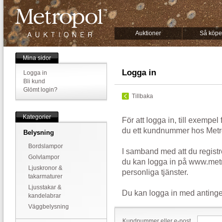
Auktioner
Så köpe
Mina sidor
Logga in
Logga in
Bli kund
Glömt login?
Tillbaka
Kategorier
För att logga in, till exempel
du ett kundnummer hos Metr
Belysning
Bordslampor
I samband med att du registr
Golvlampor
du kan logga in på www.metr
Ljuskronor &
personliga tjänster.
takarmaturer
Ljusstakar &
Du kan logga in med antinge
kandelabrar
Väggbelysning
Kundnummer eller e-post