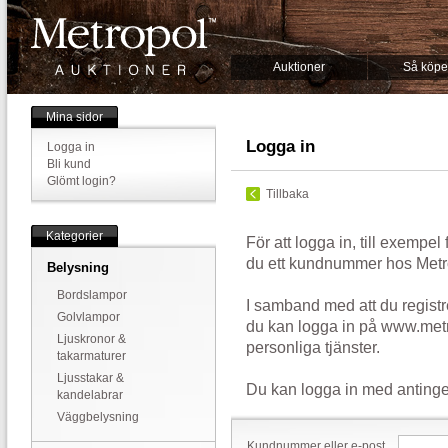
Auktioner
Så köpe
Mina sidor
Logga in
Logga in
Bli kund
Glömt login?
Tillbaka
Kategorier
För att logga in, till exempel
du ett kundnummer hos Metr
Belysning
Bordslampor
I samband med att du registr
Golvlampor
du kan logga in på www.metr
Ljuskronor &
personliga tjänster.
takarmaturer
Ljusstakar &
Du kan logga in med antinge
kandelabrar
Väggbelysning
Kundnummer eller e-post