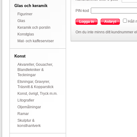
Glas och keramik
PIN-kod
Figuriner
Glas
Håll 
Logga in
Avbryt
Keramik och porslin
Om du inte minns ditt kundnummer el
Konstglas
Mat- och kaffeserviser
Konst
Akvareller, Gouacher,
Blandtekniker &
Teckningar
Etsningar, Gravyrer,
Träsnitt & Kopparstick
Konst, övrigt, Tryck m.m.
Litografier
Oljemålningar
Ramar
Skulptur &
konsthantverk