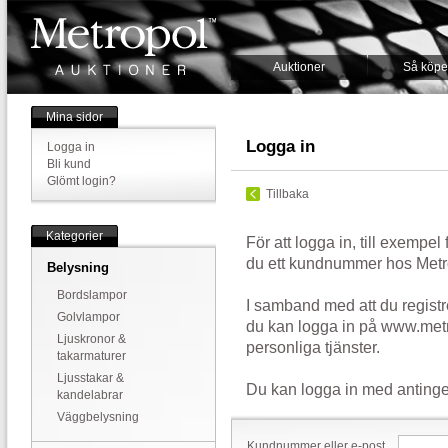
Auktioner
Så köpe
Mina sidor
Logga in
Logga in
Bli kund
Glömt login?
Tillbaka
Kategorier
För att logga in, till exempel
du ett kundnummer hos Metr
Belysning
Bordslampor
I samband med att du registr
Golvlampor
du kan logga in på www.metr
Ljuskronor &
personliga tjänster.
takarmaturer
Ljusstakar &
Du kan logga in med antinge
kandelabrar
Väggbelysning
Kundnummer eller e-post