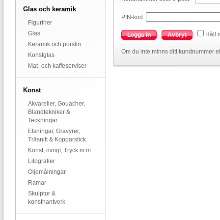
Glas och keramik
PIN-kod
Figuriner
Glas
Håll 
Logga in
Avbryt
Keramik och porslin
Om du inte minns ditt kundnummer el
Konstglas
Mat- och kaffeserviser
Konst
Akvareller, Gouacher,
Blandtekniker &
Teckningar
Etsningar, Gravyrer,
Träsnitt & Kopparstick
Konst, övrigt, Tryck m.m.
Litografier
Oljemålningar
Ramar
Skulptur &
konsthantverk