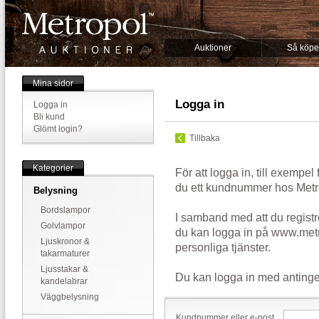
Auktioner
Så köpe
Mina sidor
Logga in
Logga in
Bli kund
Glömt login?
Tillbaka
Kategorier
För att logga in, till exempel
du ett kundnummer hos Metr
Belysning
Bordslampor
I samband med att du registr
Golvlampor
du kan logga in på www.metr
Ljuskronor &
personliga tjänster.
takarmaturer
Ljusstakar &
Du kan logga in med antinge
kandelabrar
Väggbelysning
Kundnummer eller e-post