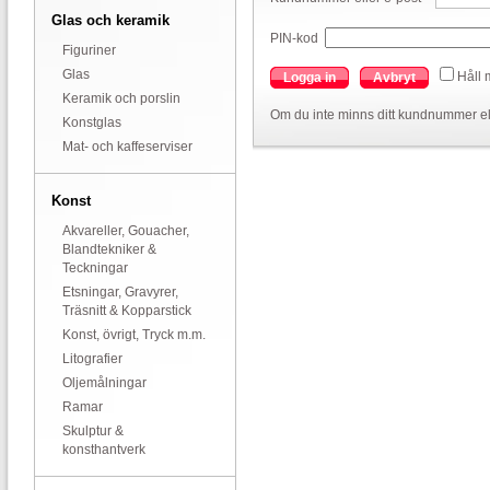
Glas och keramik
PIN-kod
Figuriner
Glas
Håll 
Logga in
Avbryt
Keramik och porslin
Om du inte minns ditt kundnummer el
Konstglas
Mat- och kaffeserviser
Konst
Akvareller, Gouacher,
Blandtekniker &
Teckningar
Etsningar, Gravyrer,
Träsnitt & Kopparstick
Konst, övrigt, Tryck m.m.
Litografier
Oljemålningar
Ramar
Skulptur &
konsthantverk