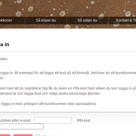
ktioner
Så köper du
Så säljer du
Kontakt & T
a in
lbaka
 logga in, till exempel för att lägga ett bud på ett föremål, behöver du ett kundnumm
ol.
nd med att du registrerar dig får du även en PIN-kod med vilken du kan logga in p
ropol.se och lägga bud och nyttja andra personliga tjänster.
 logga in med antingen ditt kundnummer eller epostadress.
mmer eller e-post
PIN-kod