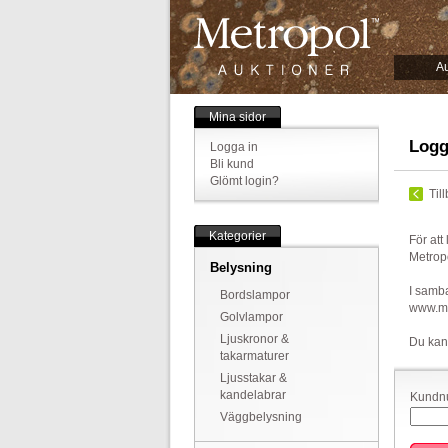
Au
Mina sidor
Logg
Logga in
Bli kund
Glömt login?
Til
Kategorier
För att
Metrop
Belysning
I samba
Bordslampor
www.met
Golvlampor
Ljuskronor &
Du kan
takarmaturer
Ljusstakar &
kandelabrar
Kundnu
Väggbelysning