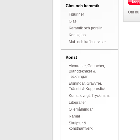
Logg
Glas och keramik
Om du 
Figuriner
Glas
Keramik och porslin
Konstglas
Mat- och kaffeserviser
Konst
Akvareller, Gouacher,
Blandtekniker &
Teckningar
Etsningar, Gravyrer,
Träsnitt & Kopparstick
Konst, övrigt, Tryck m.m.
Litografier
Oljemålningar
Ramar
Skulptur &
konsthantverk