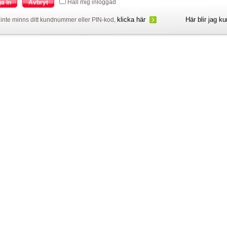
Håll mig inloggad
a in
Avbryt
klicka här
Här blir jag k
inte minns ditt kundnummer eller PIN-kod,