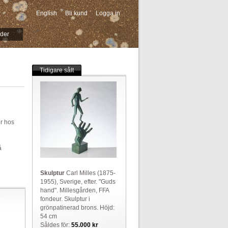
English
Bli kund
Logga in
-->
ider
Tidigare sålt
er hos
å
Skulptur
Carl Milles (1875-
1955), Sverige, efter. "Guds
hand". Millesgården, FFA
fondeur. Skulptur i
grönpatinerad brons. Höjd:
54 cm
Såldes för:
55.000 kr