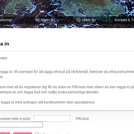
ktioner
Så köper du
Så säljer du
Kontakt & T
a in
lbaka
 logga in, till exempel för att lägga ett bud på ett föremål, behöver du ett kundnumm
ol.
nd med att du registrerar dig får du även en PIN-kod med vilken du kan logga in p
ropol.se och lägga bud och nyttja andra personliga tjänster.
 logga in med antingen ditt kundnummer eller epostadress.
mmer eller e-post
PIN-kod