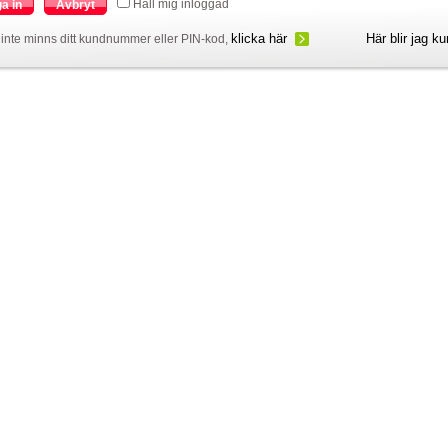
Håll mig inloggad
a in
Avbryt
klicka här
Här blir jag k
inte minns ditt kundnummer eller PIN-kod,