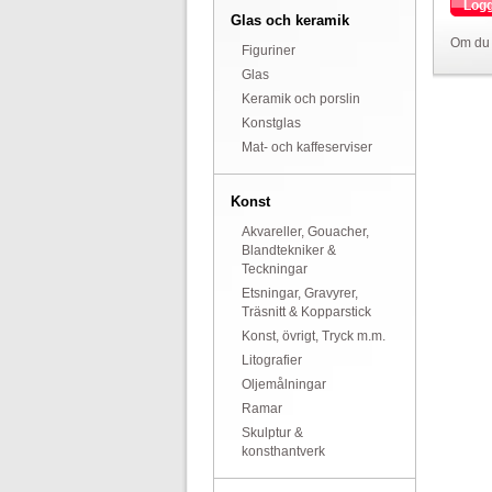
Logg
Glas och keramik
Om du 
Figuriner
Glas
Keramik och porslin
Konstglas
Mat- och kaffeserviser
Konst
Akvareller, Gouacher,
Blandtekniker &
Teckningar
Etsningar, Gravyrer,
Träsnitt & Kopparstick
Konst, övrigt, Tryck m.m.
Litografier
Oljemålningar
Ramar
Skulptur &
konsthantverk