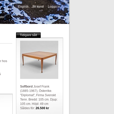
English
Bli kund
Logga in
-->
ider
Tidigare sålt
er hos
å
Soffbord
Josef Frank
(1885-1967), Österrike.
"Diplomat", Firma Svenskt
Tenn. Bredd: 105 cm. Djup:
105 cm. Höjd: 49 cm
Såldes för:
26.500 kr