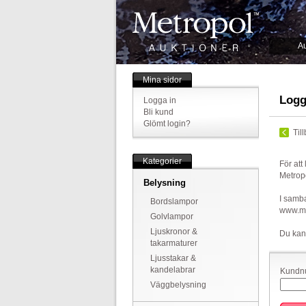
Au
Mina sidor
Logg
Logga in
Bli kund
Glömt login?
Til
Kategorier
För att
Metrop
Belysning
I samba
Bordslampor
www.met
Golvlampor
Ljuskronor &
Du kan
takarmaturer
Ljusstakar &
kandelabrar
Kundnu
Väggbelysning