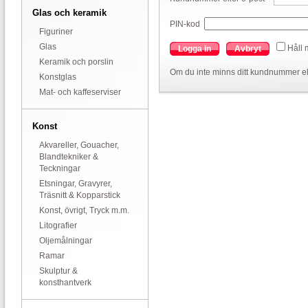
Glas och keramik
PIN-kod
Figuriner
Glas
Håll 
Logga in
Avbryt
Keramik och porslin
Om du inte minns ditt kundnummer el
Konstglas
Mat- och kaffeserviser
Konst
Akvareller, Gouacher,
Blandtekniker &
Teckningar
Etsningar, Gravyrer,
Träsnitt & Kopparstick
Konst, övrigt, Tryck m.m.
Litografier
Oljemålningar
Ramar
Skulptur &
konsthantverk