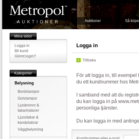
Auktioner
Så köpe
Mina sidor
Logga in
Logga in
Bli kund
Glömt login?
Tillbaka
Kategorier
För att logga in, till exempel
du ett kundnummer hos Metr
Belysning
Bordslampor
I samband med att du registr
Golvlampor
du kan logga in på www.metr
Ljuskronor &
personliga tjänster.
takarmaturer
Ljusstakar &
Du kan logga in med antinge
kandelabrar
Väggbelysning
Kundnummer eller e-post