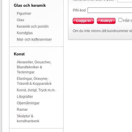
Glas och keramik
PIN-kod
Figuriner
Glas
Håll 
Logga in
Avbryt
Keramik och porslin
Om du inte minns ditt kundnummer el
Konstglas
Mat- och kaffeserviser
Konst
Akvareller, Gouacher,
Blandtekniker &
Teckningar
Etsningar, Gravyrer,
Träsnitt & Kopparstick
Konst, övrigt, Tryck m.m.
Litografier
Oljemålningar
Ramar
Skulptur &
konsthantverk