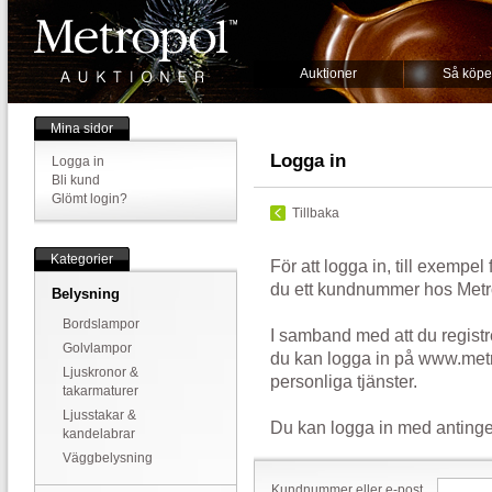
Auktioner
Så köpe
Mina sidor
Logga in
Logga in
Bli kund
Glömt login?
Tillbaka
Kategorier
För att logga in, till exempel
du ett kundnummer hos Metr
Belysning
Bordslampor
I samband med att du registr
Golvlampor
du kan logga in på www.metr
Ljuskronor &
personliga tjänster.
takarmaturer
Ljusstakar &
Du kan logga in med antinge
kandelabrar
Väggbelysning
Kundnummer eller e-post