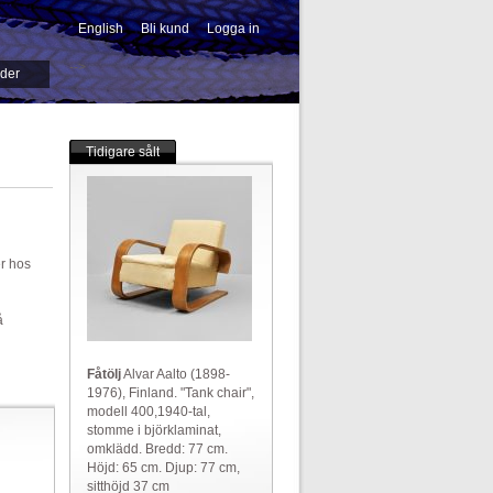
English
Bli kund
Logga in
-->
ider
Tidigare sålt
er hos
å
Fåtölj
Alvar Aalto (1898-
1976), Finland. "Tank chair",
modell 400,1940-tal,
stomme i björklaminat,
omklädd. Bredd: 77 cm.
Höjd: 65 cm. Djup: 77 cm,
sitthöjd 37 cm