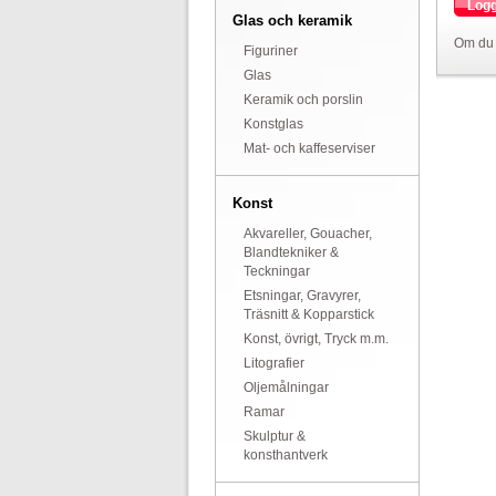
Logg
Glas och keramik
Om du 
Figuriner
Glas
Keramik och porslin
Konstglas
Mat- och kaffeserviser
Konst
Akvareller, Gouacher,
Blandtekniker &
Teckningar
Etsningar, Gravyrer,
Träsnitt & Kopparstick
Konst, övrigt, Tryck m.m.
Litografier
Oljemålningar
Ramar
Skulptur &
konsthantverk