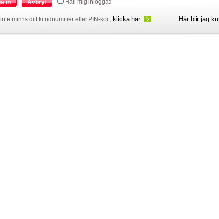
Håll mig inloggad
a in
Avbryt
klicka här
Här blir jag k
inte minns ditt kundnummer eller PIN-kod,