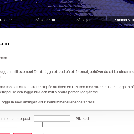
ktioner
Så köper du
Så säljer du
Kontakt & T
a in
lbaka
 logga in, till exempel för att lägga ett bud på ett föremål, behöver du ett kundnumm
ol.
nd med att du registrerar dig får du även en PIN-kod med vilken du kan logga in p
ropol.se och lägga bud och nyttja andra personliga tjänster.
 logga in med antingen ditt kundnummer eller epostadress.
mmer eller e-post
PIN-kod