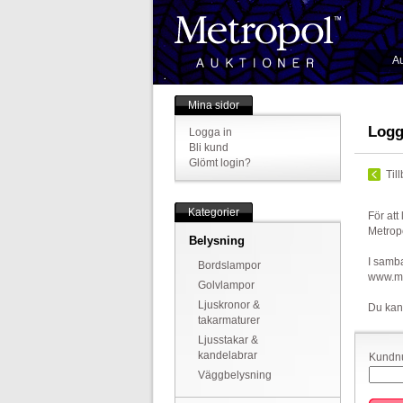
Au
Mina sidor
Logg
Logga in
Bli kund
Glömt login?
Til
Kategorier
För att
Metrop
Belysning
I samba
Bordslampor
www.met
Golvlampor
Ljuskronor &
Du kan
takarmaturer
Ljusstakar &
kandelabrar
Kundnu
Väggbelysning