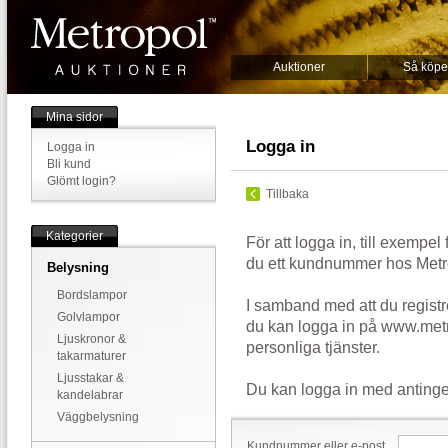
Auktioner
Så köpe
Mina sidor
Logga in
Logga in
Bli kund
Glömt login?
Tillbaka
Kategorier
För att logga in, till exempel
du ett kundnummer hos Metr
Belysning
Bordslampor
I samband med att du registr
Golvlampor
du kan logga in på www.metr
Ljuskronor &
personliga tjänster.
takarmaturer
Ljusstakar &
Du kan logga in med antinge
kandelabrar
Väggbelysning
Kundnummer eller e-post