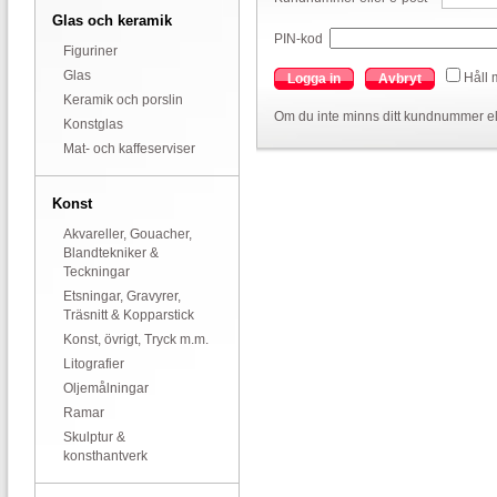
Glas och keramik
PIN-kod
Figuriner
Glas
Håll 
Logga in
Avbryt
Keramik och porslin
Om du inte minns ditt kundnummer el
Konstglas
Mat- och kaffeserviser
Konst
Akvareller, Gouacher,
Blandtekniker &
Teckningar
Etsningar, Gravyrer,
Träsnitt & Kopparstick
Konst, övrigt, Tryck m.m.
Litografier
Oljemålningar
Ramar
Skulptur &
konsthantverk