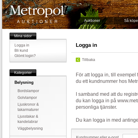
Auktioner
Så köpe
Mina sidor
Logga in
Logga in
Bli kund
Glömt login?
Tillbaka
Kategorier
För att logga in, till exempel
du ett kundnummer hos Metr
Belysning
Bordslampor
I samband med att du registr
Golvlampor
du kan logga in på www.metr
Ljuskronor &
personliga tjänster.
takarmaturer
Ljusstakar &
Du kan logga in med antinge
kandelabrar
Väggbelysning
Kundnummer eller e-post