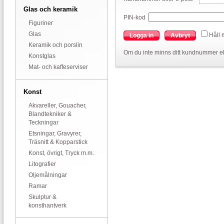
Glas och keramik
PIN-kod
Figuriner
Glas
Håll 
Logga in
Avbryt
Keramik och porslin
Om du inte minns ditt kundnummer el
Konstglas
Mat- och kaffeserviser
Konst
Akvareller, Gouacher,
Blandtekniker &
Teckningar
Etsningar, Gravyrer,
Träsnitt & Kopparstick
Konst, övrigt, Tryck m.m.
Litografier
Oljemålningar
Ramar
Skulptur &
konsthantverk