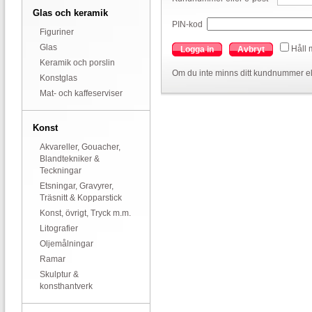
Glas och keramik
PIN-kod
Figuriner
Glas
Håll 
Logga in
Avbryt
Keramik och porslin
Om du inte minns ditt kundnummer el
Konstglas
Mat- och kaffeserviser
Konst
Akvareller, Gouacher,
Blandtekniker &
Teckningar
Etsningar, Gravyrer,
Träsnitt & Kopparstick
Konst, övrigt, Tryck m.m.
Litografier
Oljemålningar
Ramar
Skulptur &
konsthantverk