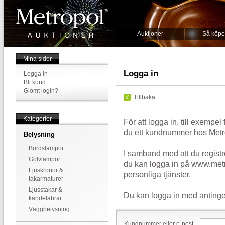
Auktioner
Så köpe
Mina sidor
Logga in
Logga in
Bli kund
Glömt login?
Tillbaka
Kategorier
För att logga in, till exempel
du ett kundnummer hos Metr
Belysning
Bordslampor
I samband med att du registr
Golvlampor
du kan logga in på www.metr
Ljuskronor &
personliga tjänster.
takarmaturer
Ljusstakar &
Du kan logga in med antinge
kandelabrar
Väggbelysning
Kundnummer eller e-post