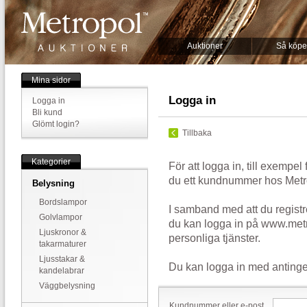
Auktioner
Så köpe
Mina sidor
Logga in
Logga in
Bli kund
Glömt login?
Tillbaka
Kategorier
För att logga in, till exempel
du ett kundnummer hos Metr
Belysning
Bordslampor
I samband med att du registr
Golvlampor
du kan logga in på www.metr
Ljuskronor &
personliga tjänster.
takarmaturer
Ljusstakar &
Du kan logga in med antinge
kandelabrar
Väggbelysning
Kundnummer eller e-post