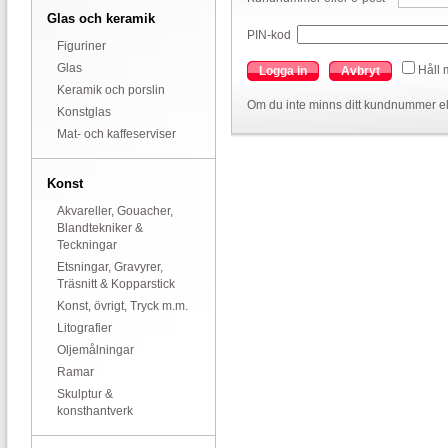
Glas och keramik
PIN-kod
Figuriner
Glas
Håll 
Logga in
Avbryt
Keramik och porslin
Om du inte minns ditt kundnummer el
Konstglas
Mat- och kaffeserviser
Konst
Akvareller, Gouacher,
Blandtekniker &
Teckningar
Etsningar, Gravyrer,
Träsnitt & Kopparstick
Konst, övrigt, Tryck m.m.
Litografier
Oljemålningar
Ramar
Skulptur &
konsthantverk