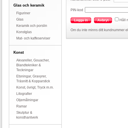
Glas och keramik
PIN-kod
Figuriner
Glas
Håll 
Logga in
Avbryt
Keramik och porslin
Om du inte minns ditt kundnummer el
Konstglas
Mat- och kaffeserviser
Konst
Akvareller, Gouacher,
Blandtekniker &
Teckningar
Etsningar, Gravyrer,
Träsnitt & Kopparstick
Konst, övrigt, Tryck m.m.
Litografier
Oljemålningar
Ramar
Skulptur &
konsthantverk