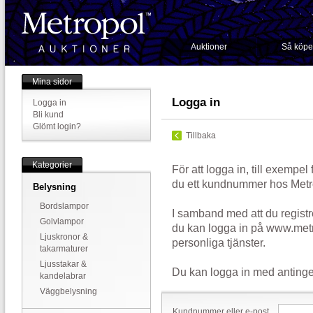
Auktioner
Så köpe
Mina sidor
Logga in
Logga in
Bli kund
Glömt login?
Tillbaka
Kategorier
För att logga in, till exempel
du ett kundnummer hos Metr
Belysning
Bordslampor
I samband med att du registr
Golvlampor
du kan logga in på www.metr
Ljuskronor &
personliga tjänster.
takarmaturer
Ljusstakar &
Du kan logga in med antinge
kandelabrar
Väggbelysning
Kundnummer eller e-post