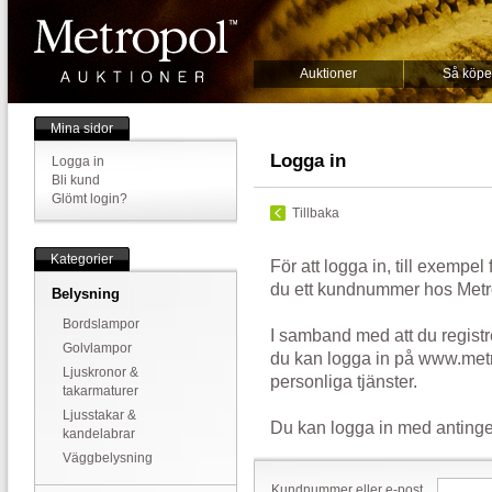
Auktioner
Så köpe
Mina sidor
Logga in
Logga in
Bli kund
Glömt login?
Tillbaka
Kategorier
För att logga in, till exempel
du ett kundnummer hos Metr
Belysning
Bordslampor
I samband med att du registr
Golvlampor
du kan logga in på www.metr
Ljuskronor &
personliga tjänster.
takarmaturer
Ljusstakar &
Du kan logga in med antinge
kandelabrar
Väggbelysning
Kundnummer eller e-post