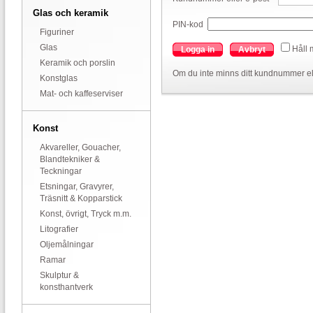
Glas och keramik
PIN-kod
Figuriner
Glas
Håll 
Logga in
Avbryt
Keramik och porslin
Om du inte minns ditt kundnummer el
Konstglas
Mat- och kaffeserviser
Konst
Akvareller, Gouacher,
Blandtekniker &
Teckningar
Etsningar, Gravyrer,
Träsnitt & Kopparstick
Konst, övrigt, Tryck m.m.
Litografier
Oljemålningar
Ramar
Skulptur &
konsthantverk