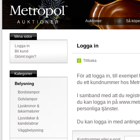
Auktioner
Så köpe
Mina sidor
Logga in
Logga in
Bli kund
Glömt login?
Tillbaka
Kategorier
För att logga in, till exempel
du ett kundnummer hos Metr
Belysning
Bordslampor
I samband med att du registr
Golvlampor
du kan logga in på www.metr
Ljuskronor &
personliga tjänster.
takarmaturer
Ljusstakar &
Du kan logga in med antinge
kandelabrar
Väggbelysning
Kundnummer eller e-post