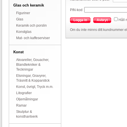
Glas och keramik
PIN-kod
Figuriner
Glas
Håll 
Logga in
Avbryt
Keramik och porslin
Om du inte minns ditt kundnummer el
Konstglas
Mat- och kaffeserviser
Konst
Akvareller, Gouacher,
Blandtekniker &
Teckningar
Etsningar, Gravyrer,
Träsnitt & Kopparstick
Konst, övrigt, Tryck m.m.
Litografier
Oljemålningar
Ramar
Skulptur &
konsthantverk