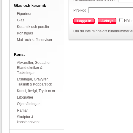
Glas och keramik
PIN-kod
Figuriner
Glas
Håll 
Logga in
Avbryt
Keramik och porslin
Om du inte minns ditt kundnummer el
Konstglas
Mat- och kaffeserviser
Konst
Akvareller, Gouacher,
Blandtekniker &
Teckningar
Etsningar, Gravyrer,
Träsnitt & Kopparstick
Konst, övrigt, Tryck m.m.
Litografier
Oljemålningar
Ramar
Skulptur &
konsthantverk