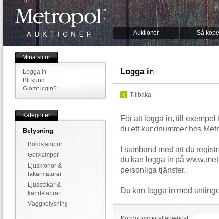
Auktioner
Så köpe
Mina sidor
Logga in
Logga in
Bli kund
Glömt login?
Tillbaka
Kategorier
För att logga in, till exempel
du ett kundnummer hos Metr
Belysning
Bordslampor
I samband med att du registr
Golvlampor
du kan logga in på www.metr
Ljuskronor &
personliga tjänster.
takarmaturer
Ljusstakar &
Du kan logga in med antinge
kandelabrar
Väggbelysning
Kundnummer eller e-post