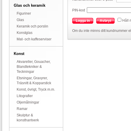
Glas och keramik
PIN-kod
Figuriner
Glas
Håll 
Logga in
Avbryt
Keramik och porslin
Om du inte minns ditt kundnummer el
Konstglas
Mat- och kaffeserviser
Konst
Akvareller, Gouacher,
Blandtekniker &
Teckningar
Etsningar, Gravyrer,
Träsnitt & Kopparstick
Konst, övrigt, Tryck m.m.
Litografier
Oljemålningar
Ramar
Skulptur &
konsthantverk