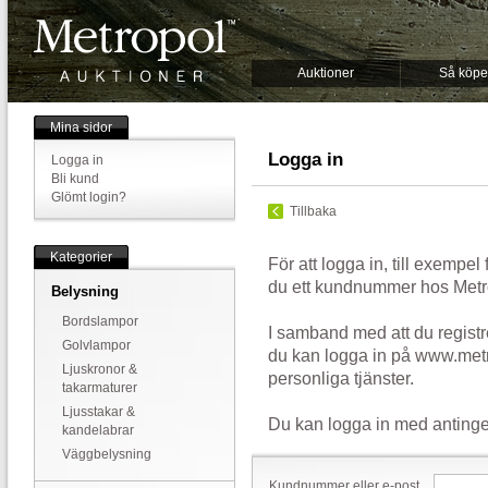
Auktioner
Så köpe
Mina sidor
Logga in
Logga in
Bli kund
Glömt login?
Tillbaka
Kategorier
För att logga in, till exempel
du ett kundnummer hos Metr
Belysning
Bordslampor
I samband med att du registr
Golvlampor
du kan logga in på www.metr
Ljuskronor &
personliga tjänster.
takarmaturer
Ljusstakar &
Du kan logga in med antinge
kandelabrar
Väggbelysning
Kundnummer eller e-post