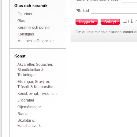
Glas och keramik
PIN-kod
Figuriner
Glas
Håll 
Logga in
Avbryt
Keramik och porslin
Om du inte minns ditt kundnummer el
Konstglas
Mat- och kaffeserviser
Konst
Akvareller, Gouacher,
Blandtekniker &
Teckningar
Etsningar, Gravyrer,
Träsnitt & Kopparstick
Konst, övrigt, Tryck m.m.
Litografier
Oljemålningar
Ramar
Skulptur &
konsthantverk