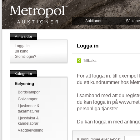
Auktioner
Så köpe
Mina sidor
Logga in
Logga in
Bli kund
Glömt login?
Tillbaka
Kategorier
För att logga in, till exempel
du ett kundnummer hos Metr
Belysning
Bordslampor
I samband med att du registr
Golvlampor
du kan logga in på www.metr
Ljuskronor &
personliga tjänster.
takarmaturer
Ljusstakar &
Du kan logga in med antinge
kandelabrar
Väggbelysning
Kundnummer eller e-post