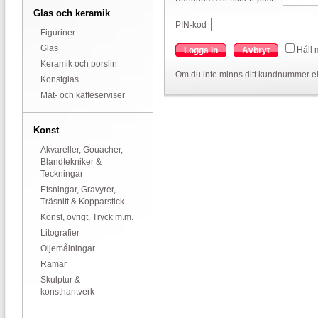
Glas och keramik
PIN-kod
Figuriner
Glas
Håll 
Logga in
Avbryt
Keramik och porslin
Om du inte minns ditt kundnummer el
Konstglas
Mat- och kaffeserviser
Konst
Akvareller, Gouacher,
Blandtekniker &
Teckningar
Etsningar, Gravyrer,
Träsnitt & Kopparstick
Konst, övrigt, Tryck m.m.
Litografier
Oljemålningar
Ramar
Skulptur &
konsthantverk