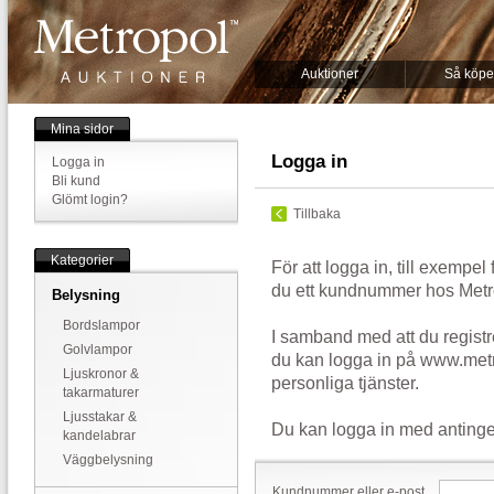
Auktioner
Så köpe
Mina sidor
Logga in
Logga in
Bli kund
Glömt login?
Tillbaka
Kategorier
För att logga in, till exempel
du ett kundnummer hos Metr
Belysning
Bordslampor
I samband med att du registr
Golvlampor
du kan logga in på www.metr
Ljuskronor &
personliga tjänster.
takarmaturer
Ljusstakar &
Du kan logga in med antinge
kandelabrar
Väggbelysning
Kundnummer eller e-post