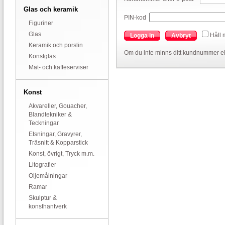
Glas och keramik
PIN-kod
Figuriner
Glas
Håll 
Logga in
Avbryt
Keramik och porslin
Om du inte minns ditt kundnummer el
Konstglas
Mat- och kaffeserviser
Konst
Akvareller, Gouacher,
Blandtekniker &
Teckningar
Etsningar, Gravyrer,
Träsnitt & Kopparstick
Konst, övrigt, Tryck m.m.
Litografier
Oljemålningar
Ramar
Skulptur &
konsthantverk