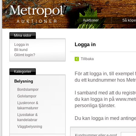
Auktioner
Så köpe
Mina sidor
Logga in
Logga in
Bli kund
Glömt login?
Tillbaka
Kategorier
För att logga in, till exempel
du ett kundnummer hos Metr
Belysning
Bordslampor
I samband med att du registr
Golvlampor
du kan logga in på www.metr
Ljuskronor &
personliga tjänster.
takarmaturer
Ljusstakar &
Du kan logga in med antinge
kandelabrar
Väggbelysning
Kundnummer eller e-post