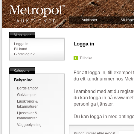
Auktioner
Så köpe
Mina sidor
Logga in
Logga in
Bli kund
Glömt login?
Tillbaka
Kategorier
För att logga in, till exempel
du ett kundnummer hos Metr
Belysning
Bordslampor
I samband med att du registr
Golvlampor
du kan logga in på www.metr
Ljuskronor &
personliga tjänster.
takarmaturer
Ljusstakar &
Du kan logga in med antinge
kandelabrar
Väggbelysning
Kundnummer eller e-post