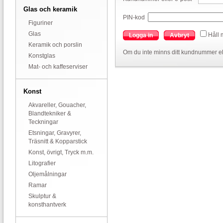
Glas och keramik
PIN-kod
Figuriner
Glas
Håll 
Logga in
Avbryt
Keramik och porslin
Om du inte minns ditt kundnummer el
Konstglas
Mat- och kaffeserviser
Konst
Akvareller, Gouacher,
Blandtekniker &
Teckningar
Etsningar, Gravyrer,
Träsnitt & Kopparstick
Konst, övrigt, Tryck m.m.
Litografier
Oljemålningar
Ramar
Skulptur &
konsthantverk