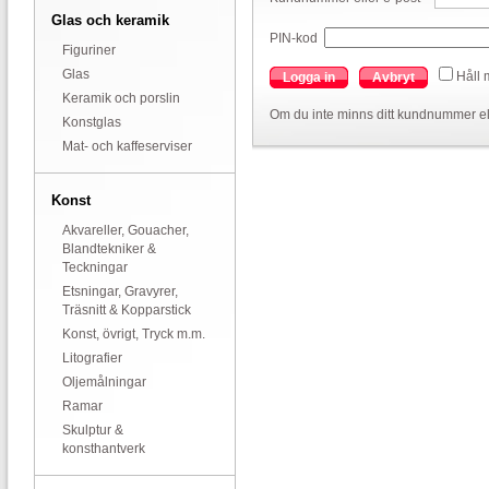
Glas och keramik
PIN-kod
Figuriner
Glas
Håll 
Logga in
Avbryt
Keramik och porslin
Om du inte minns ditt kundnummer el
Konstglas
Mat- och kaffeserviser
Konst
Akvareller, Gouacher,
Blandtekniker &
Teckningar
Etsningar, Gravyrer,
Träsnitt & Kopparstick
Konst, övrigt, Tryck m.m.
Litografier
Oljemålningar
Ramar
Skulptur &
konsthantverk