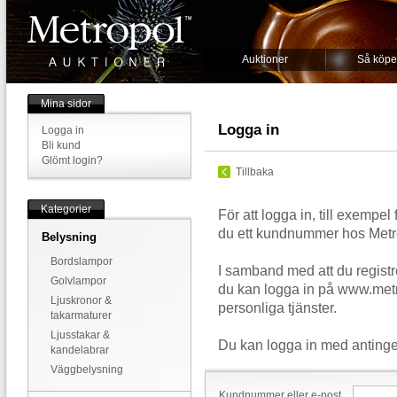
Auktioner
Så köpe
Mina sidor
Logga in
Logga in
Bli kund
Glömt login?
Tillbaka
Kategorier
För att logga in, till exempel
du ett kundnummer hos Metr
Belysning
Bordslampor
I samband med att du registr
Golvlampor
du kan logga in på www.metr
Ljuskronor &
personliga tjänster.
takarmaturer
Ljusstakar &
Du kan logga in med antinge
kandelabrar
Väggbelysning
Kundnummer eller e-post