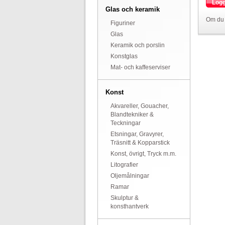
Logg
Glas och keramik
Om du 
Figuriner
Glas
Keramik och porslin
Konstglas
Mat- och kaffeserviser
Konst
Akvareller, Gouacher,
Blandtekniker &
Teckningar
Etsningar, Gravyrer,
Träsnitt & Kopparstick
Konst, övrigt, Tryck m.m.
Litografier
Oljemålningar
Ramar
Skulptur &
konsthantverk