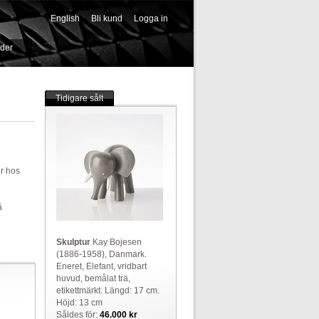
English
Bli kund
Logga in
-->
ider
Tidigare sålt
er hos
å
Skulptur
Kay Bojesen
(1886-1958), Danmark.
Eneret, Elefant, vridbart
huvud, bemålat trä,
etikettmärkt. Längd: 17 cm.
Höjd: 13 cm
Såldes för:
46.000 kr