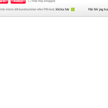
Håll mig inloggad
a in
Avbryt
klicka här
Här blir jag k
inte minns ditt kundnummer eller PIN-kod,