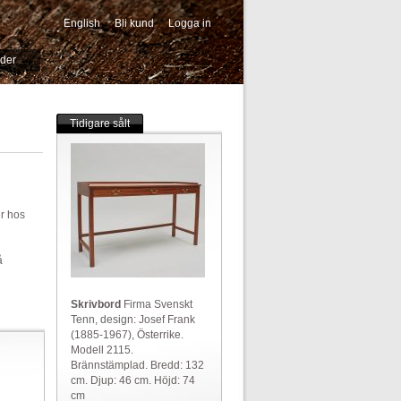
English
Bli kund
Logga in
-->
ider
Tidigare sålt
er hos
å
Skrivbord
Firma Svenskt
Tenn, design: Josef Frank
(1885-1967), Österrike.
Modell 2115.
Brännstämplad. Bredd: 132
cm. Djup: 46 cm. Höjd: 74
cm