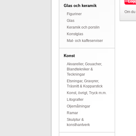
Logg
Glas och keramik
Om du 
Figuriner
Glas
Keramik och porslin
Konstglas
Mat- och kaffeserviser
Konst
Akvareller, Gouacher,
Blandtekniker &
Teckningar
Etsningar, Gravyrer,
Träsnitt & Kopparstick
Konst, övrigt, Tryck m.m.
Litografier
Oljemålningar
Ramar
Skulptur &
konsthantverk