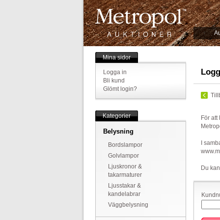
Au
Mina sidor
Logg
Logga in
Bli kund
Glömt login?
Til
Kategorier
För att
Metrop
Belysning
I samba
Bordslampor
www.met
Golvlampor
Ljuskronor &
Du kan
takarmaturer
Ljusstakar &
kandelabrar
Kundnu
Väggbelysning