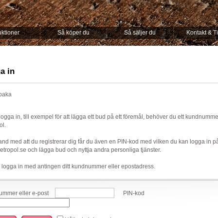
ktioner
Så köper du
Så säljer du
Kontakt & T
a in
lbaka
 logga in, till exempel för att lägga ett bud på ett föremål, behöver du ett kundnumm
ol.
nd med att du registrerar dig får du även en PIN-kod med vilken du kan logga in p
ropol.se och lägga bud och nyttja andra personliga tjänster.
 logga in med antingen ditt kundnummer eller epostadress.
mmer eller e-post
PIN-kod