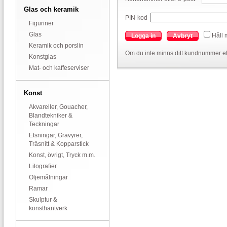
Glas och keramik
PIN-kod
Figuriner
Glas
Håll 
Logga in
Avbryt
Keramik och porslin
Om du inte minns ditt kundnummer el
Konstglas
Mat- och kaffeserviser
Konst
Akvareller, Gouacher,
Blandtekniker &
Teckningar
Etsningar, Gravyrer,
Träsnitt & Kopparstick
Konst, övrigt, Tryck m.m.
Litografier
Oljemålningar
Ramar
Skulptur &
konsthantverk