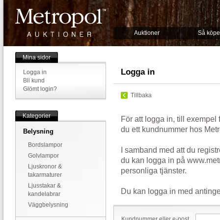
Auktioner
Så köpe
Mina sidor
Logga in
Logga in
Bli kund
Glömt login?
Tillbaka
Kategorier
För att logga in, till exempel
du ett kundnummer hos Metr
Belysning
Bordslampor
I samband med att du registr
Golvlampor
du kan logga in på www.metr
Ljuskronor &
personliga tjänster.
takarmaturer
Ljusstakar &
Du kan logga in med antinge
kandelabrar
Väggbelysning
Kundnummer eller e-post