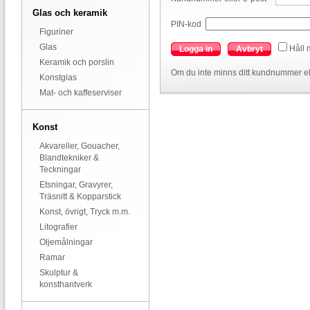
Glas och keramik
PIN-kod
Figuriner
Glas
Håll 
Logga in
Avbryt
Keramik och porslin
Om du inte minns ditt kundnummer el
Konstglas
Mat- och kaffeserviser
Konst
Akvareller, Gouacher,
Blandtekniker &
Teckningar
Etsningar, Gravyrer,
Träsnitt & Kopparstick
Konst, övrigt, Tryck m.m.
Litografier
Oljemålningar
Ramar
Skulptur &
konsthantverk