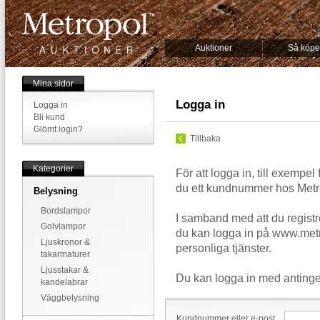
Auktioner
Så köpe
Mina sidor
Logga in
Logga in
Bli kund
Glömt login?
Tillbaka
Kategorier
För att logga in, till exempel
du ett kundnummer hos Metr
Belysning
Bordslampor
I samband med att du registr
Golvlampor
du kan logga in på www.metr
Ljuskronor &
personliga tjänster.
takarmaturer
Ljusstakar &
Du kan logga in med antinge
kandelabrar
Väggbelysning
Kundnummer eller e-post