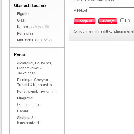
Glas och keramik
PIN-kod
Figuriner
Glas
Håll 
Logga in
Avbryt
Keramik och porslin
Om du inte minns ditt kundnummer el
Konstglas
Mat- och kaffeserviser
Konst
Akvareller, Gouacher,
Blandtekniker &
Teckningar
Etsningar, Gravyrer,
Träsnitt & Kopparstick
Konst, övrigt, Tryck m.m.
Litografier
Oljemålningar
Ramar
Skulptur &
konsthantverk