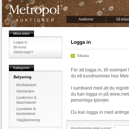
Auktioner
Så köpe
Mina sidor
Logga in
Logga in
Bli kund
Glömt login?
Tillbaka
Kategorier
För att logga in, till exempel
du ett kundnummer hos Metr
Belysning
Bordslampor
I samband med att du registr
Golvlampor
du kan logga in på www.metr
Ljuskronor &
personliga tjänster.
takarmaturer
Ljusstakar &
Du kan logga in med antinge
kandelabrar
Väggbelysning
Kundnummer eller e-post