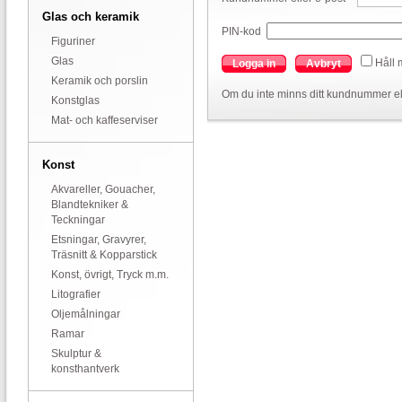
Glas och keramik
PIN-kod
Figuriner
Glas
Håll 
Logga in
Avbryt
Keramik och porslin
Om du inte minns ditt kundnummer el
Konstglas
Mat- och kaffeserviser
Konst
Akvareller, Gouacher,
Blandtekniker &
Teckningar
Etsningar, Gravyrer,
Träsnitt & Kopparstick
Konst, övrigt, Tryck m.m.
Litografier
Oljemålningar
Ramar
Skulptur &
konsthantverk