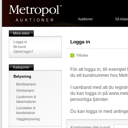
Auktioner
Så köpe
Mina sidor
Logga in
Logga in
Bli kund
Glömt login?
Tillbaka
Kategorier
För att logga in, till exempel
du ett kundnummer hos Metr
Belysning
Bordslampor
I samband med att du registr
Golvlampor
du kan logga in på www.metr
Ljuskronor &
personliga tjänster.
takarmaturer
Ljusstakar &
Du kan logga in med antinge
kandelabrar
Väggbelysning
Kundnummer eller e-post