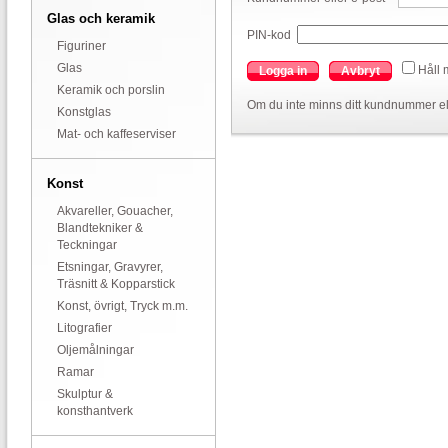
Glas och keramik
PIN-kod
Figuriner
Glas
Håll 
Logga in
Avbryt
Keramik och porslin
Om du inte minns ditt kundnummer el
Konstglas
Mat- och kaffeserviser
Konst
Akvareller, Gouacher,
Blandtekniker &
Teckningar
Etsningar, Gravyrer,
Träsnitt & Kopparstick
Konst, övrigt, Tryck m.m.
Litografier
Oljemålningar
Ramar
Skulptur &
konsthantverk