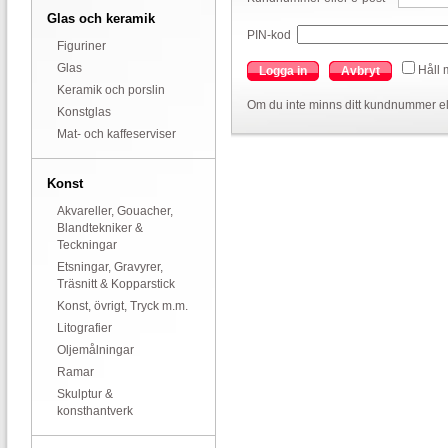
Glas och keramik
PIN-kod
Figuriner
Glas
Håll 
Logga in
Avbryt
Keramik och porslin
Om du inte minns ditt kundnummer el
Konstglas
Mat- och kaffeserviser
Konst
Akvareller, Gouacher,
Blandtekniker &
Teckningar
Etsningar, Gravyrer,
Träsnitt & Kopparstick
Konst, övrigt, Tryck m.m.
Litografier
Oljemålningar
Ramar
Skulptur &
konsthantverk