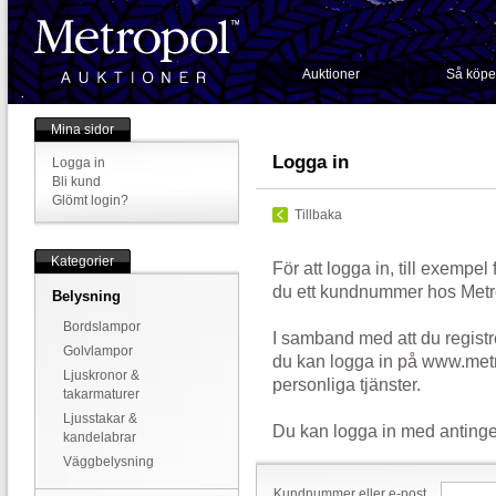
Auktioner
Så köpe
Mina sidor
Logga in
Logga in
Bli kund
Glömt login?
Tillbaka
Kategorier
För att logga in, till exempel
du ett kundnummer hos Metr
Belysning
Bordslampor
I samband med att du registr
Golvlampor
du kan logga in på www.metr
Ljuskronor &
personliga tjänster.
takarmaturer
Ljusstakar &
Du kan logga in med antinge
kandelabrar
Väggbelysning
Kundnummer eller e-post