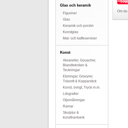
Logg
Glas och keramik
Om du 
Figuriner
Glas
Keramik och porslin
Konstglas
Mat- och kaffeserviser
Konst
Akvareller, Gouacher,
Blandtekniker &
Teckningar
Etsningar, Gravyrer,
Träsnitt & Kopparstick
Konst, övrigt, Tryck m.m.
Litografier
Oljemålningar
Ramar
Skulptur &
konsthantverk