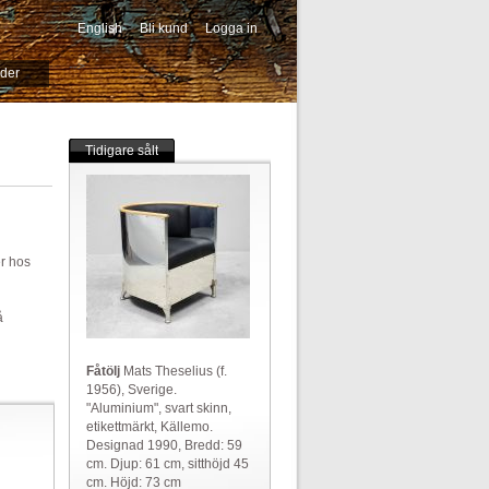
English
Bli kund
Logga in
-->
ider
Tidigare sålt
er hos
å
Fåtölj
Mats Theselius (f.
1956), Sverige.
"Aluminium", svart skinn,
etikettmärkt, Källemo.
Designad 1990, Bredd: 59
cm. Djup: 61 cm, sitthöjd 45
cm. Höjd: 73 cm