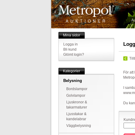
Au
Mina sidor
Logg
Logga in
Bli kund
Glömt login?
Til
Kategorier
För att
Metrop
Belysning
I samba
Bordslampor
www.met
Golvlampor
Ljuskronor &
Du kan
takarmaturer
Ljusstakar &
kandelabrar
Kundnu
Väggbelysning