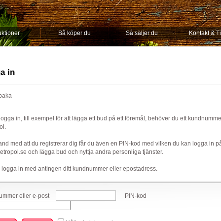
ktioner
Så köper du
Så säljer du
Kontakt & T
a in
lbaka
 logga in, till exempel för att lägga ett bud på ett föremål, behöver du ett kundnumm
ol.
nd med att du registrerar dig får du även en PIN-kod med vilken du kan logga in p
ropol.se och lägga bud och nyttja andra personliga tjänster.
 logga in med antingen ditt kundnummer eller epostadress.
mmer eller e-post
PIN-kod