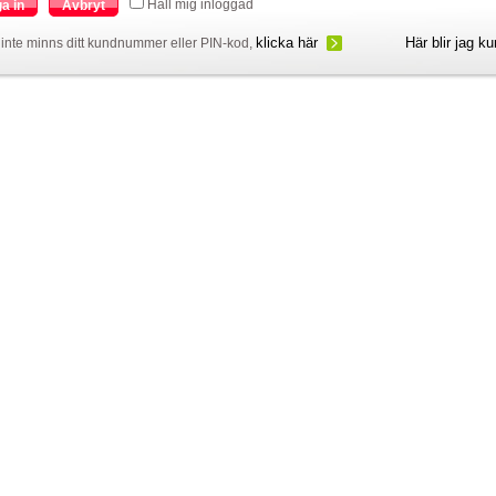
Håll mig inloggad
a in
Avbryt
klicka här
Här blir jag k
inte minns ditt kundnummer eller PIN-kod,