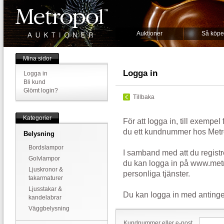
Auktioner
Så köpe
Mina sidor
Logga in
Logga in
Bli kund
Glömt login?
Tillbaka
Kategorier
För att logga in, till exempel
du ett kundnummer hos Metr
Belysning
Bordslampor
I samband med att du registr
Golvlampor
du kan logga in på www.metr
Ljuskronor &
personliga tjänster.
takarmaturer
Ljusstakar &
Du kan logga in med antinge
kandelabrar
Väggbelysning
Kundnummer eller e-post