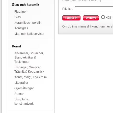
Glas och keramik
PIN-kod
Figuriner
Glas
Håll 
Logga in
Avbryt
Keramik och porslin
Om du inte minns ditt kundnummer el
Konstglas
Mat- och kaffeserviser
Konst
Akvareller, Gouacher,
Blandtekniker &
Teckningar
Etsningar, Gravyrer,
Träsnitt & Kopparstick
Konst, övrigt, Tryck m.m.
Litografier
Oljemålningar
Ramar
Skulptur &
konsthantverk