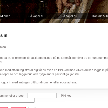
ktioner
Så köper du
Så säljer du
Kontakt & T
a in
lbaka
 logga in, till exempel för att lägga ett bud på ett föremål, behöver du ett kundnumm
ol.
nd med att du registrerar dig får du även en PIN-kod med vilken du kan logga in p
ropol.se och lägga bud och nyttja andra personliga tjänster.
 logga in med antingen ditt kundnummer eller epostadress.
mmer eller e-post
PIN-kod