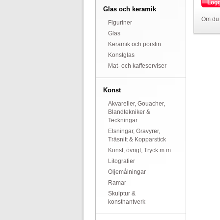
Logg
Glas och keramik
Om du 
Figuriner
Glas
Keramik och porslin
Konstglas
Mat- och kaffeserviser
Konst
Akvareller, Gouacher,
Blandtekniker &
Teckningar
Etsningar, Gravyrer,
Träsnitt & Kopparstick
Konst, övrigt, Tryck m.m.
Litografier
Oljemålningar
Ramar
Skulptur &
konsthantverk