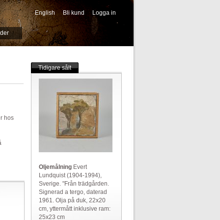
English
Bli kund
Logga in
-->
ider
Tidigare sålt
er hos
å
Oljemålning
Evert
Lundquist (1904-1994),
Sverige. "Från trädgården.
Signerad a tergo, daterad
1961. Olja på duk, 22x20
cm, yttermått inklusive ram:
25x23 cm