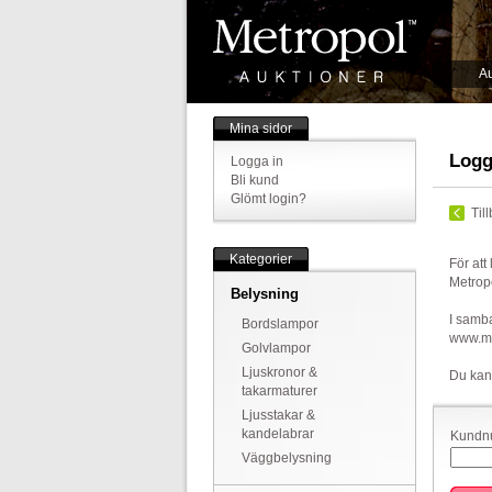
Au
Mina sidor
Logg
Logga in
Bli kund
Glömt login?
Til
Kategorier
För att
Metrop
Belysning
I samba
Bordslampor
www.met
Golvlampor
Ljuskronor &
Du kan
takarmaturer
Ljusstakar &
kandelabrar
Kundnu
Väggbelysning