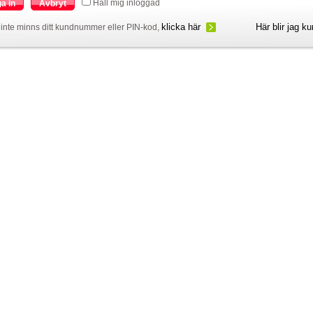
Håll mig inloggad
a in
Avbryt
klicka här
Här blir jag k
inte minns ditt kundnummer eller PIN-kod,