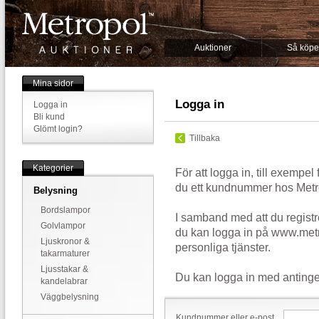
Auktioner
Så köpe
Mina sidor
Logga in
Logga in
Bli kund
Glömt login?
Tillbaka
Kategorier
För att logga in, till exempel
du ett kundnummer hos Metr
Belysning
Bordslampor
I samband med att du registr
Golvlampor
du kan logga in på www.metr
Ljuskronor &
personliga tjänster.
takarmaturer
Ljusstakar &
Du kan logga in med antinge
kandelabrar
Väggbelysning
Kundnummer eller e-post