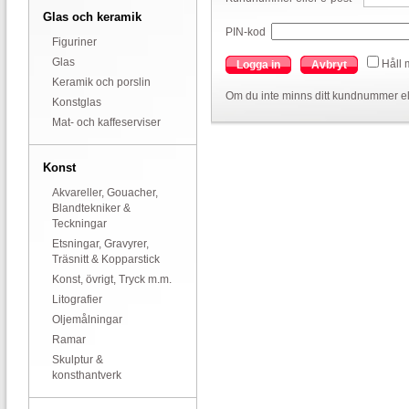
Glas och keramik
PIN-kod
Figuriner
Glas
Håll 
Logga in
Avbryt
Keramik och porslin
Om du inte minns ditt kundnummer el
Konstglas
Mat- och kaffeserviser
Konst
Akvareller, Gouacher,
Blandtekniker &
Teckningar
Etsningar, Gravyrer,
Träsnitt & Kopparstick
Konst, övrigt, Tryck m.m.
Litografier
Oljemålningar
Ramar
Skulptur &
konsthantverk