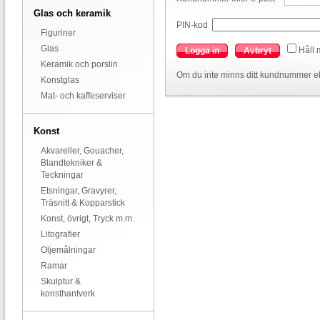
Glas och keramik
PIN-kod
Figuriner
Glas
Håll 
Logga in
Avbryt
Keramik och porslin
Om du inte minns ditt kundnummer el
Konstglas
Mat- och kaffeserviser
Konst
Akvareller, Gouacher,
Blandtekniker &
Teckningar
Etsningar, Gravyrer,
Träsnitt & Kopparstick
Konst, övrigt, Tryck m.m.
Litografier
Oljemålningar
Ramar
Skulptur &
konsthantverk