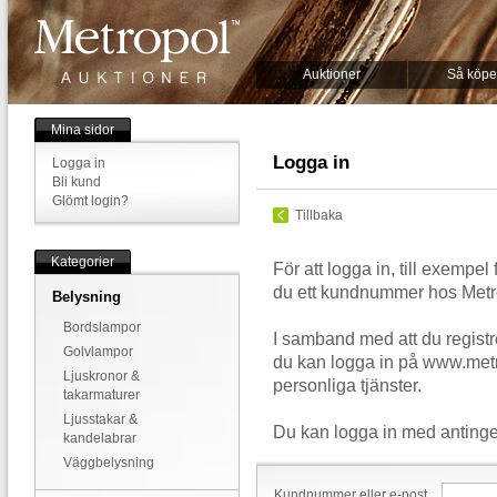
Auktioner
Så köpe
Mina sidor
Logga in
Logga in
Bli kund
Glömt login?
Tillbaka
Kategorier
För att logga in, till exempel
du ett kundnummer hos Metr
Belysning
Bordslampor
I samband med att du registr
Golvlampor
du kan logga in på www.metr
Ljuskronor &
personliga tjänster.
takarmaturer
Ljusstakar &
Du kan logga in med antinge
kandelabrar
Väggbelysning
Kundnummer eller e-post