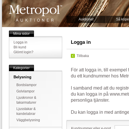
Auktioner
Så köpe
Mina sidor
Logga in
Logga in
Bli kund
Glömt login?
Tillbaka
Kategorier
För att logga in, till exempel
du ett kundnummer hos Metr
Belysning
Bordslampor
I samband med att du registr
Golvlampor
du kan logga in på www.metr
Ljuskronor &
personliga tjänster.
takarmaturer
Ljusstakar &
Du kan logga in med antinge
kandelabrar
Väggbelysning
Kundnummer eller e-post