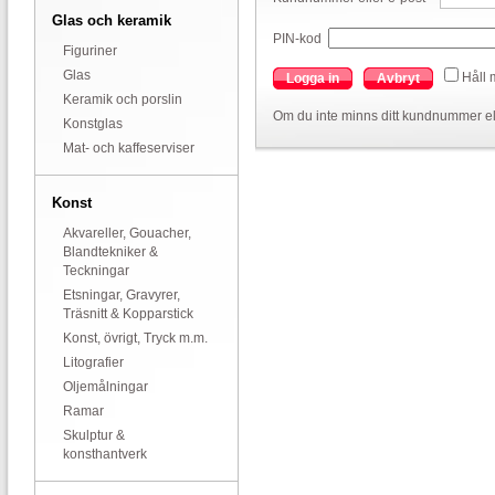
Glas och keramik
PIN-kod
Figuriner
Glas
Håll 
Logga in
Avbryt
Keramik och porslin
Om du inte minns ditt kundnummer el
Konstglas
Mat- och kaffeserviser
Konst
Akvareller, Gouacher,
Blandtekniker &
Teckningar
Etsningar, Gravyrer,
Träsnitt & Kopparstick
Konst, övrigt, Tryck m.m.
Litografier
Oljemålningar
Ramar
Skulptur &
konsthantverk