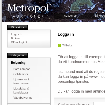
Auktioner
Så köpe
Mina sidor
Logga in
Logga in
Bli kund
Glömt login?
Tillbaka
Kategorier
För att logga in, till exempel
du ett kundnummer hos Metr
Belysning
Bordslampor
I samband med att du registr
Golvlampor
du kan logga in på www.metr
Ljuskronor &
personliga tjänster.
takarmaturer
Ljusstakar &
Du kan logga in med antinge
kandelabrar
Väggbelysning
Kundnummer eller e-post