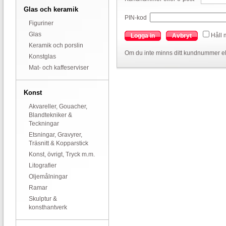
Glas och keramik
PIN-kod
Figuriner
Glas
Håll 
Logga in
Avbryt
Keramik och porslin
Om du inte minns ditt kundnummer el
Konstglas
Mat- och kaffeserviser
Konst
Akvareller, Gouacher,
Blandtekniker &
Teckningar
Etsningar, Gravyrer,
Träsnitt & Kopparstick
Konst, övrigt, Tryck m.m.
Litografier
Oljemålningar
Ramar
Skulptur &
konsthantverk